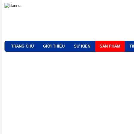
TRANG CHỦ
GIỚI THIỆU
SỰ KIỆN
SẢN PHẨM
T