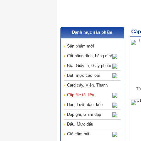
Cặp
Danh mục sản phẩm
Sản phẩm mới
Cắt băng dính, băng dính
Bìa, Giấy in, Giấy photo
Bút, mực các loại
Card cây, Viền, Thanh
Tú
Cặp file tài liệu
Dao, Lưỡi dao, kéo
Dập ghi, Ghim dập
Dấu, Mực dấu
Giá cắm bút