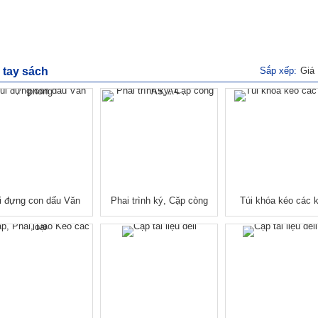
 tay sách
Sắp xếp:
Giá
i đựng con dấu Văn
Phai trình ký, Cặp còng
Túi khóa kéo các 
phòng
A5, A4