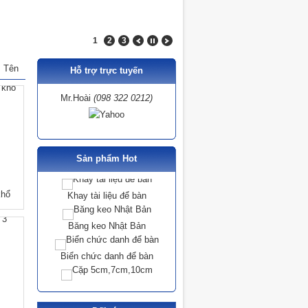
1
2
3
Tên
Hỗ trợ trực tuyến
Mr.Hoài
(098 322 0212)
Sản phẩm Hot
khổ
Khay tài liệu để bàn
Băng keo Nhật Bản
Biển chức danh để bàn
Cặp 5cm,7cm,10cm