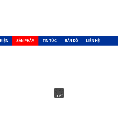
KIỆN
SẢN PHẨM
TIN TỨC
BẢN ĐỒ
LIÊN HỆ