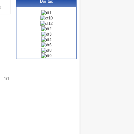
Đối tác
Giấy mỹ thuật cao cấp
3
Giấy photo màu
Cặp tài liệu deli
Móc khóa Inox
Bìa đặc biệt
File trình ký
1/1
Con dấu mực
Bìa màu A4
Giấy photo bìa màu
Hộp hồ sơ