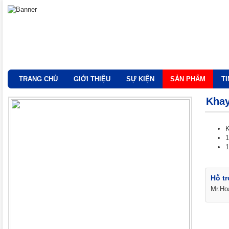
TRANG CHỦ
GIỚI THIỆU
SỰ KIỆN
SẢN PHẨM
T
Khay
K
1
1
Hỗ tr
Mr.Ho