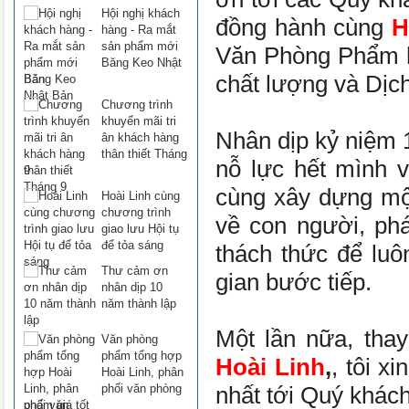
Hội nghị khách
đồng hành cùng
H
hàng - Ra mắt
sản phẩm mới
Văn Phòng Phẩm h
Băng Keo Nhật
chất lượng và Dịch
Bản
Chương trình
khuyến mãi tri
Nhân dịp kỷ niệm
ân khách hàng
thân thiết Tháng
nỗ lực hết mình 
9
cùng xây dựng m
Hoài Linh cùng
chương trình
về con người, phá
giao lưu Hội tụ
để tỏa sáng
thách thức để lu
Thư cảm ơn
gian bước tiếp.
nhân dịp 10
năm thành lập
Một lần nữa, tha
Văn phòng
phẩm tổng hợp
Hoài Linh
,
, tôi x
Hoài Linh, phân
phối văn phòng
nhất tới Quý khác
phẩm giá tốt