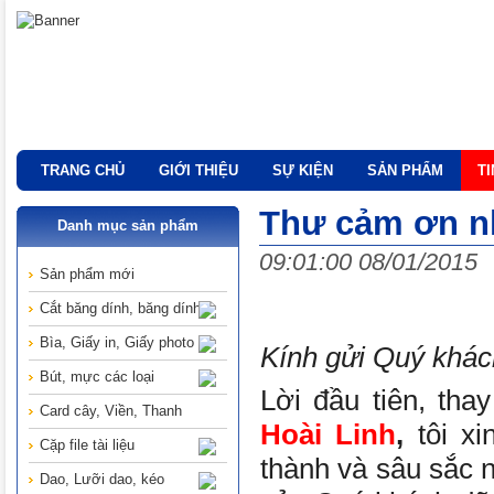
TRANG CHỦ
GIỚI THIỆU
SỰ KIỆN
SẢN PHẨM
T
Thư cảm ơn nh
Danh mục sản phẩm
09:01:00 08/01/2015
Sản phẩm mới
Cắt băng dính, băng dính
Bìa, Giấy in, Giấy photo
Kính gửi Quý khá
Bút, mực các loại
Lời đầu tiên, th
Card cây, Viền, Thanh
Hoài Linh
,
tôi xi
Cặp file tài liệu
thành và sâu sắc 
Dao, Lưỡi dao, kéo