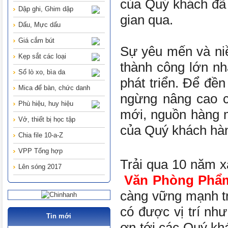
của Quý khách đã
Dập ghi, Ghim dập
gian qua.
Dấu, Mực dấu
Giá cắm bút
Sự yêu mến và niề
Kẹp sắt các loại
thành công lớn nhấ
Sổ lò xo, bìa da
phát triển. Để đền
Mica để bàn, chức danh
ngừng nâng cao c
Phù hiệu, huy hiệu
mới, nguồn hàng 
Vở, thiết bị học tập
của Quý khách hà
Chia file 10-a-Z
VPP Tổng hợp
Trải qua 10 năm x
Lên sóng 2017
Văn Phòng Phẩm
càng vững mạnh t
có được vị trí như
Tin mới
ơn tới các Quý khá