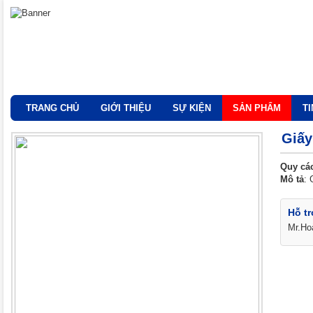
TRANG CHỦ
GIỚI THIỆU
SỰ KIỆN
SẢN PHẨM
T
Giấy
Quy cá
Mô tả
: 
Hỗ tr
Mr.Ho