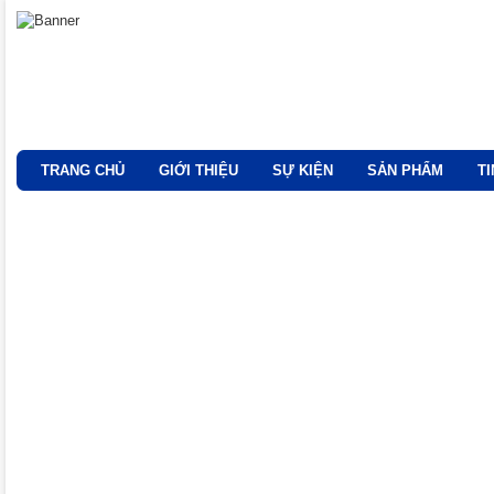
TRANG CHỦ
GIỚI THIỆU
SỰ KIỆN
SẢN PHẨM
T