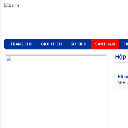
TRANG CHỦ
GIỚI THIỆU
SỰ KIỆN
SẢN PHẨM
T
Hộp 
Hỗ tr
Mr.Ho