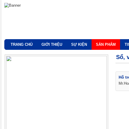
TRANG CHỦ
GIỚI THIỆU
SỰ KIỆN
SẢN PHẨM
T
Sổ, 
Hỗ tr
Mr.Ho