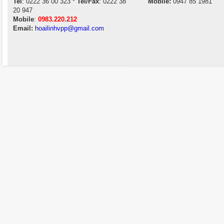
Tel
: 0222 36 00 323 *
Tel/Fax
: 0222 38
Mobile:
0947 85 1981
20 947
Mobile
:
0983.220.212
Email:
hoailinhvpp@gmail.com