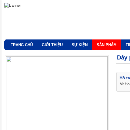
TRANG CHỦ
GIỚI THIỆU
SỰ KIỆN
SẢN PHẨM
T
Dây 
Hỗ tr
Mr.Ho