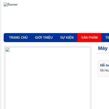
TRANG CHỦ
GIỚI THIỆU
SỰ KIỆN
SẢN PHẨM
T
Máy 
Hỗ tr
Mr.Ho