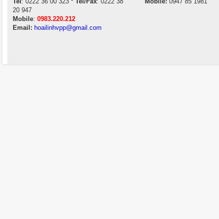
Tel
: 0222 36 00 323 *
Tel/Fax
: 0222 38
Mobile:
0947 85 1981
20 947
Mobile
:
0983.220.212
Email:
hoailinhvpp@gmail.com