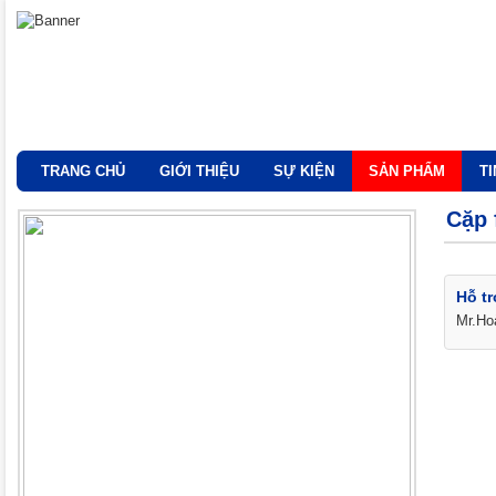
TRANG CHỦ
GIỚI THIỆU
SỰ KIỆN
SẢN PHẨM
T
Cặp 
Hỗ tr
Mr.Ho