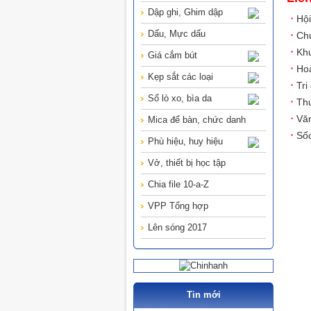
Dập ghi, Ghim dập
Hội
Dấu, Mực dấu
Chư
Khu
Giá cắm bút
Hoà
Kẹp sắt các loại
Tri
Sổ lò xo, bìa da
Thư
Văn
Mica để bàn, chức danh
Sốc
Phù hiệu, huy hiệu
Vở, thiết bị học tập
Chia file 10-a-Z
VPP Tổng hợp
Lên sóng 2017
Tin mới