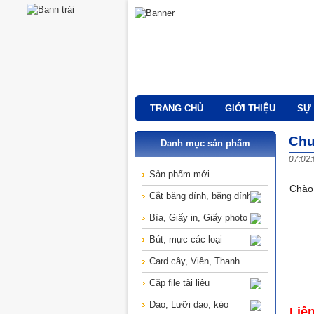
TRANG CHỦ
GIỚI THIỆU
SỰ 
Chư
Danh mục sản phẩm
07:02:
Sản phẩm mới
Chào 
Cắt băng dính, băng dính
Bìa, Giấy in, Giấy photo
Bút, mực các loại
Card cây, Viền, Thanh
Cặp file tài liệu
Dao, Lưỡi dao, kéo
Liê