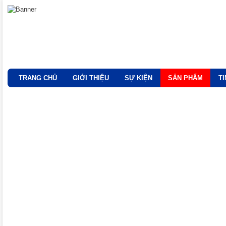
TRANG CHỦ
GIỚI THIỆU
SỰ KIỆN
SẢN PHẨM
T