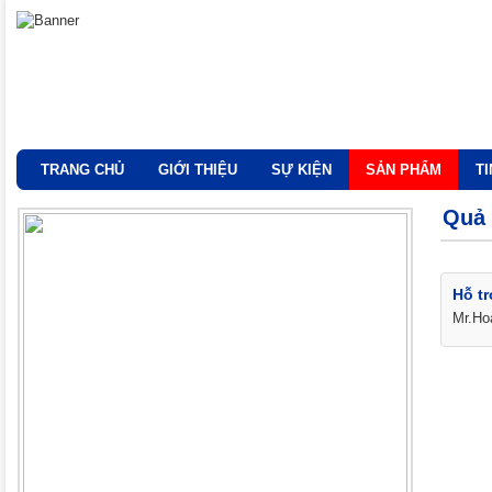
TRANG CHỦ
GIỚI THIỆU
SỰ KIỆN
SẢN PHẨM
T
Quả 
Hỗ tr
Mr.Ho